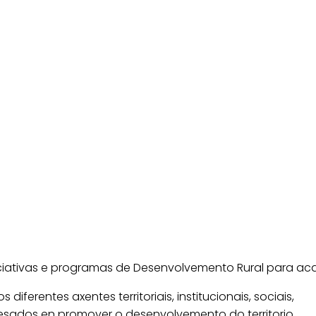
niciativas e programas de Desenvolvemento Rural para ac
diferentes axentes territoriais, institucionais, sociais,
resados en promover o desenvolvemento do territorio.