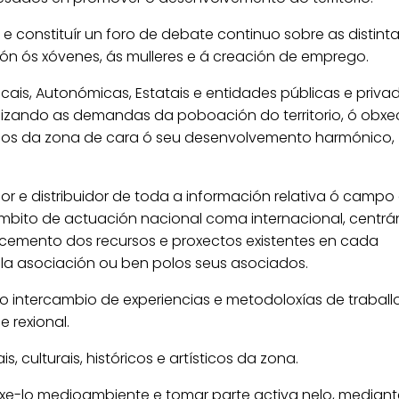
e constituír un foro de debate continuo sobre as distint
ón ós xóvenes, ás mulleres e á creación de emprego.
ocais, Autonómicas, Estatais e entidades públicas e privad
lizando as demandas da poboación do territorio, ó obxe
nos da zona de cara ó seu desenvolvemento harmónico,
or e distribuidor de toda a información relativa ó campo
ámbito de actuación nacional coma internacional, centr
cemento dos recursos e proxectos existentes en cada
la asociación ou ben polos seus asociados.
s o intercambio de experiencias e metodoloxías de traball
 rexional.
s, culturais, históricos e artísticos da zona.
e-lo medioambiente e tomar parte activa nelo, mediant