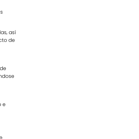
as
as, así
cto de
 de
ándose
o e
e