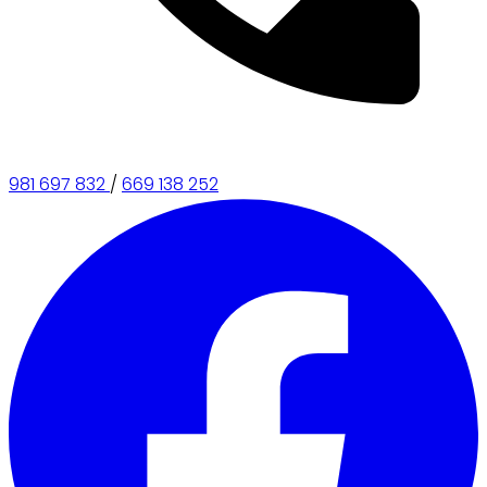
981 697 832
/
669 138 252