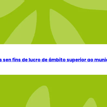
en fins de lucro de ámbito superior ao munic